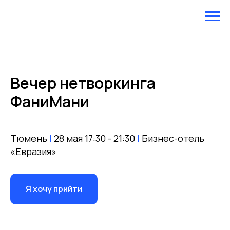
Вечер нетворкинга
ФаниМани
Тюмень
|
28 мая 17:30 - 21:30
|
Б
изнес-
отель
«Евразия»
Я хочу прийти