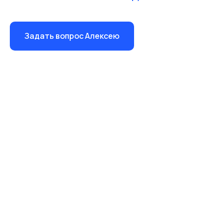
Задать вопрос Алексею
СТАТЬ УЧАСТНИКОМ
О СОБЫТИИ
ОТБОР УЧАСТНИКОВ
ПРОГРАММА
ОТЗЫВЫ
ЦЕНЫ
СООБЩЕСТВО