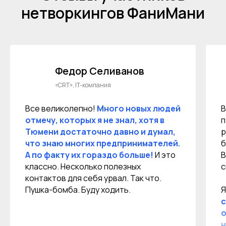
нетворкингов ФаниМани
Федор Селиванов
«CRT», IT-компания
Все великолепно!
Много новых людей
В
отмечу, которых я не знал, хотя в
п
Тюмени достаточно давно и думал,
р
что знаю многих предпринимателей.
б
А по факту их гораздо больше!
И это
В
классно. Несколько полезных
с
контактов для себя урвал. Так что.
Пушка-бомба. Буду ходить.
Я
с
о
н