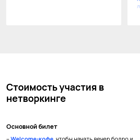
л
у
Стоимость участия в
нетворкинге
Основной билет
–
Welcome-кофе
, чтобы начать вечер бодро и